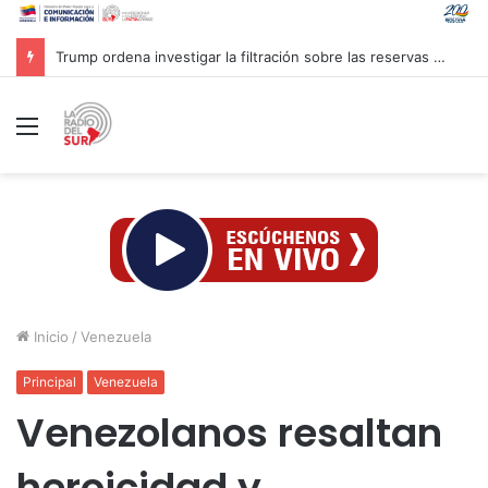
Inaugurado en Cuba XXIV Encuentro Internacional de Partidos Comunistas y Obreros
Menú
Inicio
/
Venezuela
Principal
Venezuela
Venezolanos resaltan
heroicidad y