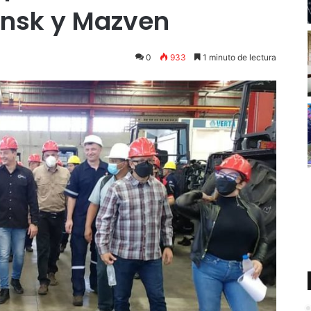
insk y Mazven
0
933
1 minuto de lectura