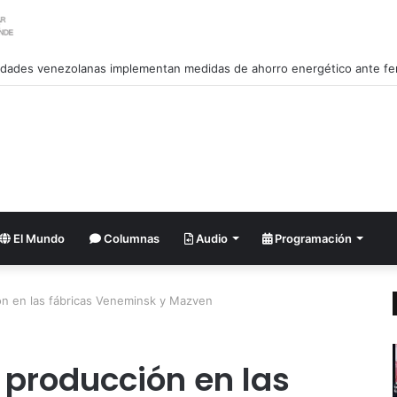
El Mundo
Columnas
Audio
Programación
ón en las fábricas Veneminsk y Mazven
 producción en las