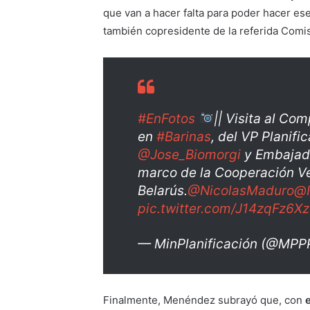
que van a hacer falta para poder hacer es
también copresidente de la referida Comi
#EnFotos
|| Visita al Com
en
#Barinas
, del VP Planifi
@Jose_Biomorgi
y Embajado
marco de la Cooperación V
Belarús.
@NicolasMaduro
@I
pic.twitter.com/J14zqFz6Xz
— MinPlanificación (@MPPP
Finalmente, Menéndez subrayó que, con