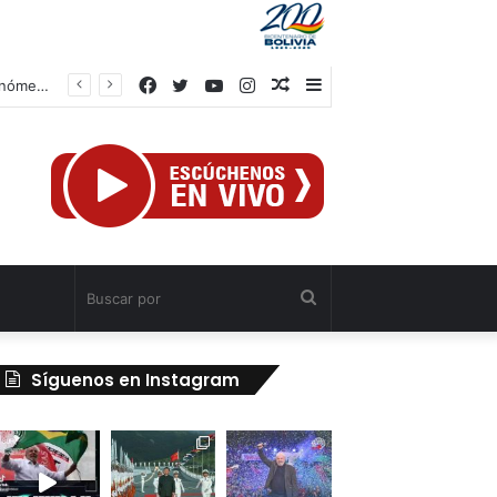
Facebook
Twitter
YouTube
Instagram
Publicación
Barra
Autoridades venezolanas implementan medidas de ahorro energético ante fenómeno climatológico “Súper Niño”
al
lateral
azar
Buscar
por
Síguenos en Instagram