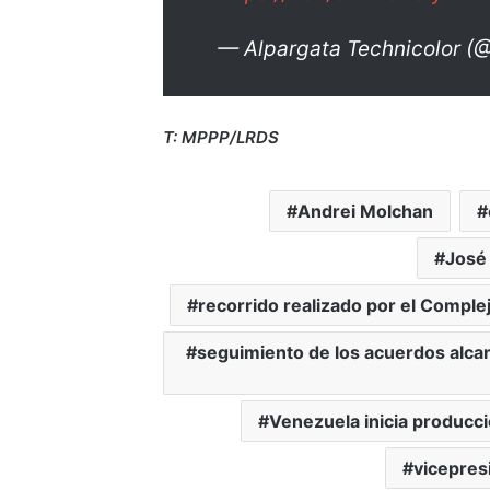
— Alpargata Technicolor (
T: MPPP/LRDS
Andrei Molchan
José
recorrido realizado por el Complej
seguimiento de los acuerdos alca
Venezuela inicia producc
vicepres