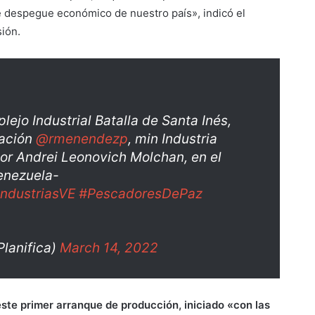
e despegue económico de nuestro país», indicó el
sión.
plejo Industrial Batalla de Santa Inés,
cación
@rmenendezp
, min Industria
r Andrei Leonovich Molchan, en el
enezuela-
ndustriasVE
#PescadoresDePaz
lanifica)
March 14, 2022
este primer arranque de producción, iniciado «con las