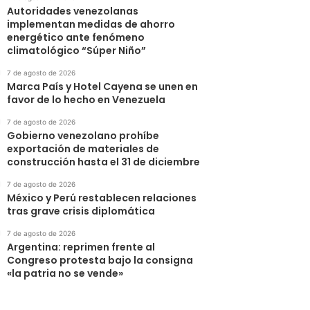
Autoridades venezolanas
implementan medidas de ahorro
energético ante fenómeno
climatológico “Súper Niño”
7 de agosto de 2026
Marca País y Hotel Cayena se unen en
favor de lo hecho en Venezuela
7 de agosto de 2026
Gobierno venezolano prohíbe
exportación de materiales de
construcción hasta el 31 de diciembre
7 de agosto de 2026
México y Perú restablecen relaciones
tras grave crisis diplomática
7 de agosto de 2026
Argentina: reprimen frente al
Congreso protesta bajo la consigna
«la patria no se vende»