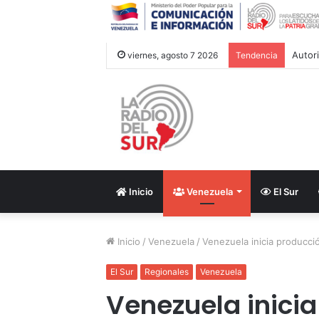
viernes, agosto 7 2026
Tendencia
Inicio
Venezuela
El Sur
Inicio
/
Venezuela
/
Venezuela inicia producci
El Sur
Regionales
Venezuela
Venezuela inicia