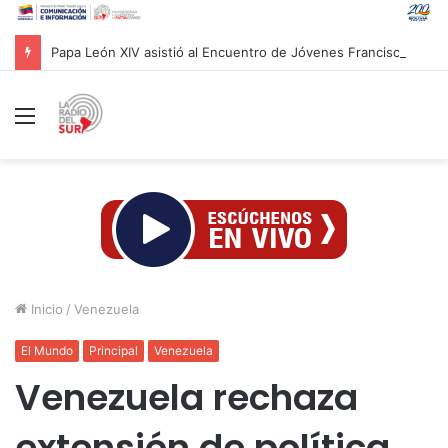
Papa León XIV asistió al Encuentro de Jóvenes Franciscanos 2026 en Asís
Menú
Inicio
/
Venezuela
El Mundo
Principal
Venezuela
Venezuela rechaza
extensión de política