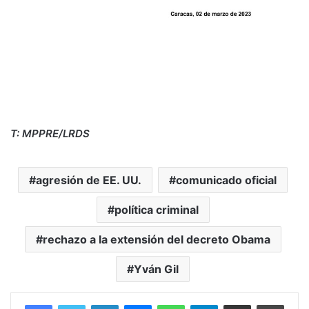
T: MPPRE/LRDS
agresión de EE. UU.
comunicado oficial
política criminal
rechazo a la extensión del decreto Obama
Yván Gil
Facebook
Twitter
LinkedIn
Messenger
WhatsApp
Telegram
Compartir por correo electrónico
Imprim