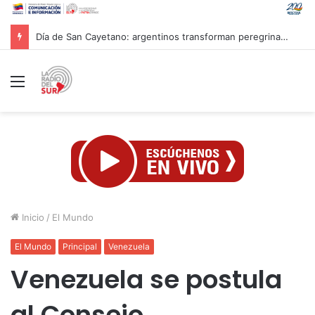
Delcy Rodríguez insta a gobernadores y alcaldes crear Casas de los Abuelos en cada municipio
Menú
Inicio
/
El Mundo
El Mundo
Principal
Venezuela
Venezuela se postula
al Consejo