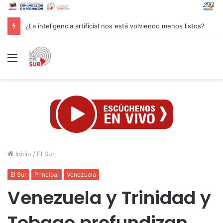
Groenlandia lanza una fuerte advertencia a empresa petrolera vinculada a Trump
Menú
Inicio
/
El Sur
El Sur
Principal
Venezuela
Venezuela y Trinidad y
Tobago profundizan