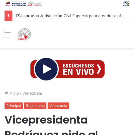
Lamentan salida de Chile del Movimiento de Países No Alineados
Menú
Inicio
/
Venezuela
Principal
Regionales
Venezuela
Vicepresidenta
Rodríguez pide al