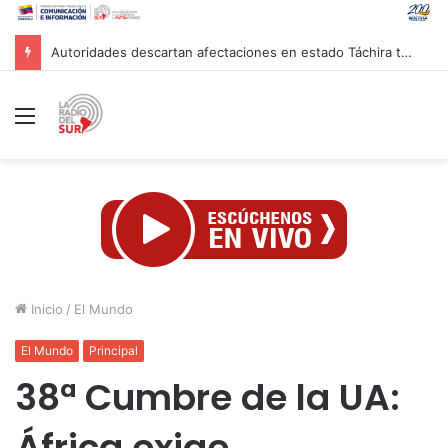
Ministerio de Transporte evalúa proyectos para potenciar la movilidad nacional
Menú
Inicio
/
El Mundo
El Mundo
Principal
38ª Cumbre de la UA:
África exige