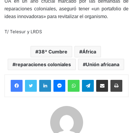
UA en un año crucial marcado por las demandas de
reparaciones coloniales, aseguró tener «un portafolio de
ideas innovadoras» para revitalizar el organismo.
T/ Telesur y LRDS
38ª Cumbre
África
reparaciones coloniales
Unión africana
Facebook
Twitter
LinkedIn
Messenger
WhatsApp
Telegram
Compartir por correo electrónico
Imprim