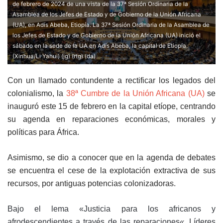
de febrero de 2024 de una vista de la 37ª Sesión Ordinaria de la
Asamblea de los Jefes de Estado y de Gobierno de la Unión Africana
(UA), en Adís Abeba, Etiopía. La 37ª Sesión Ordinaria de la Asamblea de
los Jefes de Estado y de Gobierno de la Unión Africana (UA) inició el
sábado en la sede de la UA en Adís Abeba, la capital de Etiopía.
(Xinhua/Li Yahui) (jg) (rtg) (da)
Con un llamado contundente a rectificar los legados del
colonialismo, la
38ª Cumbre de la Unión Africana (UA)
se
inauguró este 15 de febrero en la capital etíope, centrando
su agenda en reparaciones económicas, morales y
políticas para África.
Asimismo, se dio a conocer que en la agenda de debates
se encuentra el cese de la explotación extractiva de sus
recursos, por antiguas potencias colonizadoras.
Bajo el lema «
Justicia para los africanos y
afrodescendientes a través de las reparaciones
«.
L
íderes