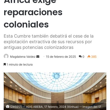
reparaciones
coloniales
Esta Cumbre también debatirá el cese de la
explotación extractiva de sus recursos por
antiguas potencias colonizadoras
Send
Magdalena Valdez
15 de febrero de 2025
0
385
an
1 minuto de lectura
email
(240217) -- ADIS ABEBA, 17 febrero, 2024 (Xinhua) -- Imagen del 17