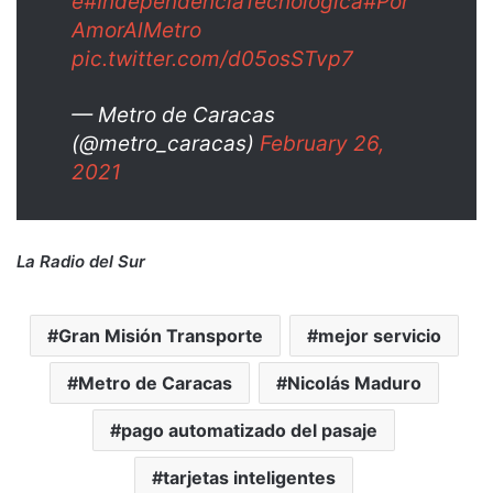
e
#IndependenciaTecnológica
#Por
AmorAlMetro
pic.twitter.com/d05osSTvp7
— Metro de Caracas
(@metro_caracas)
February 26,
2021
La Radio del Sur
Gran Misión Transporte
mejor servicio
Metro de Caracas
Nicolás Maduro
pago automatizado del pasaje
tarjetas inteligentes