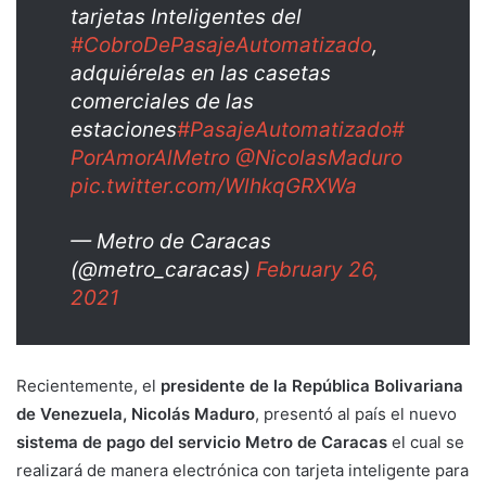
tarjetas Inteligentes del
#CobroDePasajeAutomatizado
,
adquiérelas en las casetas
comerciales de las
estaciones
#PasajeAutomatizado
#
PorAmorAlMetro
@NicolasMaduro
pic.twitter.com/WlhkqGRXWa
— Metro de Caracas
(@metro_caracas)
February 26,
2021
Recientemente, el
presidente de la República Bolivariana
de Venezuela, Nicolás Maduro
, presentó al país el nuevo
sistema de pago del servicio Metro de Caracas
el cual se
realizará de manera electrónica con tarjeta inteligente para