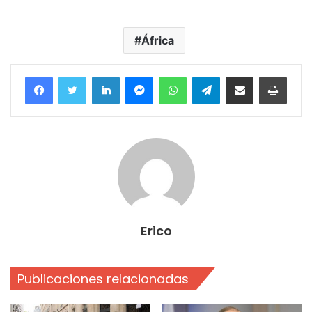
África
Facebook
Twitter
LinkedIn
Messenger
WhatsApp
Telegram
Compartir por correo electrónico
Imprim
Erico
Publicaciones relacionadas