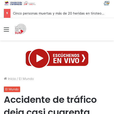
Autoridades venezolanas implementan medidas de ahorro energético ante fenómeno climatológico “Súper Niño”
Menú
Inicio
/
El Mundo
El Mundo
Accidente de tráfico
deja casi cuarenta