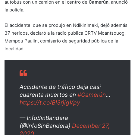
autobús con un camión en el centro de
Camerún
, anunció
la policía.
El accidente, que se produjo en Ndikinimeki, dejó además
37 heridos, declaró a la radio pública CRTV Moantsouog,
Mempou Paulin, comisario de seguridad pública de la
localidad.
Accidente de tráfico deja casi
cuarenta muertos en
#Camerún
…
https://t.co/BI3rjigVpy
— InfoSinBandera
(@InfoSinBandera)
December 27,
2020