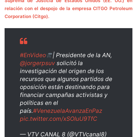
Suprema de Justicia de Estados Unidos (EE. UU.) en
relación con el despojo de la empresa CITGO Petroleum
Corporation (Citgo).
#EnVideo
| Presidente de la AN,
@jorgerpsuv
solicitó la
investigación del origen de los
recursos que algunos partidos de
oposición están destinando para
financiar campañas activistas y
políticas en el
país.
#VenezuelaAvanzaEnPaz
pic.twitter.com/xSOIuU9TfC
— VTV CANAL 8 (@VTVcanal8)