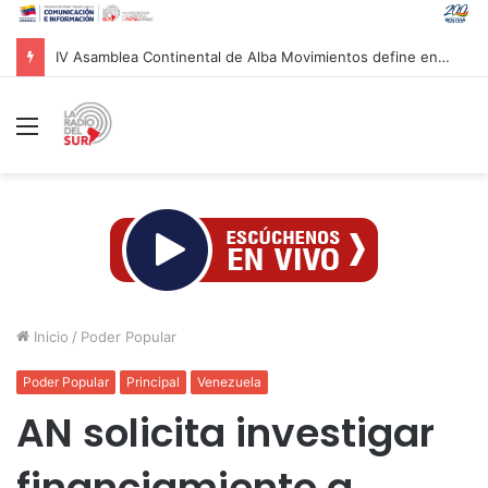
TSJ aprueba Jurisdicción Civil Especial para atender a afectados por sismos en Venezuela
Menú
Inicio
/
Poder Popular
Poder Popular
Principal
Venezuela
AN solicita investigar
financiamiento a