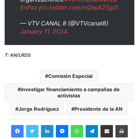
EnPaz
pic.twitter.com/nQhpA25gZl
— VTV CANAL 8 (@VTVcanal8)
January 11, 2024
T: AN/LRDS
Comisión Especial
investigar financiamiento a campañas de
activistas
Jorge Rodríguez
Presidente de la AN
Facebook
Twitter
LinkedIn
Messenger
WhatsApp
Telegram
Compartir por correo electrónico
Imprim