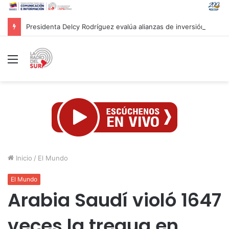
Presidenta Delcy Rodríguez evalúa alianzas de inversión en hidrocarburos con Cámara Africana de Energía
Menú
Inicio
/
El Mundo
El Mundo
Arabia Saudí violó 1647
veces la tregua en