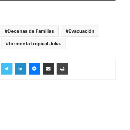
Decenas de Familias
Evacuación
tormenta tropical Julia.
Facebook
Twitter
LinkedIn
Messenger
Compartir por correo electrónico
Imprimir