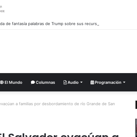
tilda de fantasía palabras de Trump sobre sus recursos
El Mundo
Columnas
Audio
Programación
evacúan a familias por desbordamiento de río Grande de San