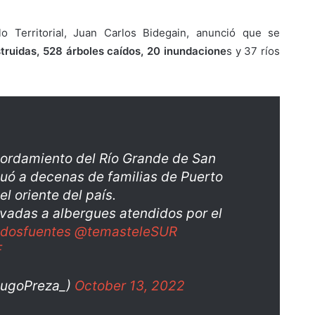
o Territorial, Juan Carlos Bidegain, anunció que se
truidas, 528 árboles caídos, 20 inundacione
s y 37 ríos
ordamiento del Río Grande de San
ó a decenas de familias de Puerto
l oriente del país.
vadas a albergues atendidos por el
dosfuentes
@temasteleSUR
F
HugoPreza_)
October 13, 2022