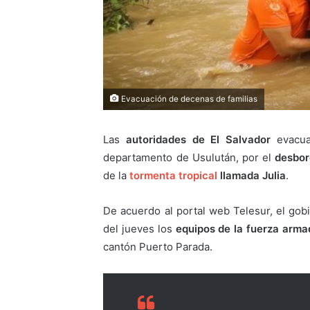
Evacuación de decenas de familias
Las
autoridades de El Salvador
evacu
departamento de Usulután, por el
desbo
de la
tormenta tropical
llamada
Julia
.
De acuerdo al portal web Telesur, el go
del jueves los
equipos de la fuerza arma
cantón Puerto Parada.