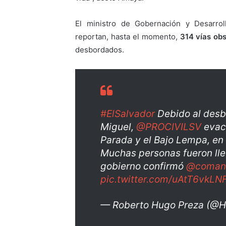
El ministro de Gobernación y Desarroll
reportan, hasta el momento,
314 vías obs
desbordados.
#ElSalvador
Debido al desb
Miguel,
@PROCIVILSV
evacu
Parada y el Bajo Lempa, en e
Muchas personas fueron lle
gobierno confirmó
@coman
pic.twitter.com/uAtT6vkLN
— Roberto Hugo Preza (@