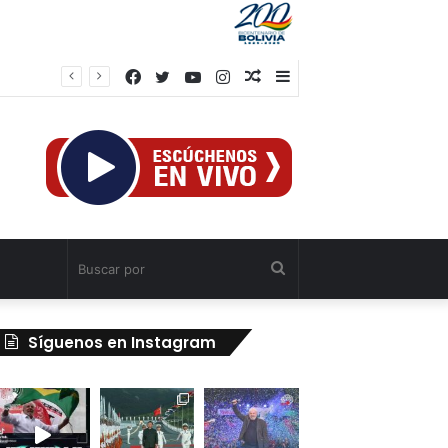
Facebook
Twitter
YouTube
Instagram
Publicación
Barra
al
lateral
azar
Buscar
por
Síguenos en Instagram