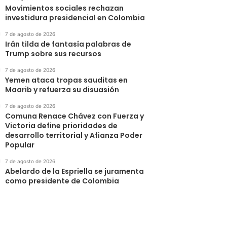
Movimientos sociales rechazan
investidura presidencial en Colombia
7 de agosto de 2026
Irán tilda de fantasía palabras de
Trump sobre sus recursos
7 de agosto de 2026
Yemen ataca tropas sauditas en
Maarib y refuerza su disuasión
7 de agosto de 2026
Comuna Renace Chávez con Fuerza y
Victoria define prioridades de
desarrollo territorial y Afianza Poder
Popular
7 de agosto de 2026
Abelardo de la Espriella se juramenta
como presidente de Colombia