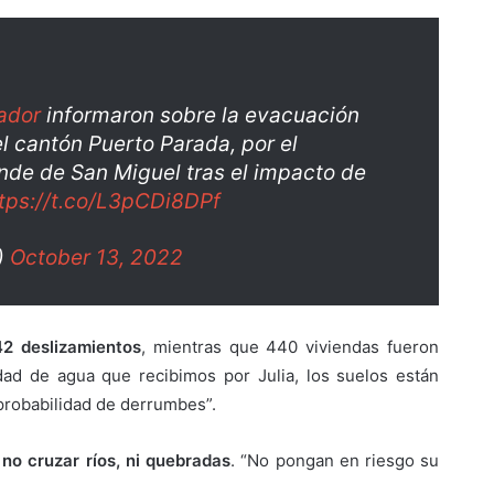
ador
informaron sobre la evacuación
l cantón Puerto Parada, por el
nde de San Miguel tras el impacto de
tps://t.co/L3pCDi8DPf
)
October 13, 2022
42 deslizamientos
, mientras que 440 viviendas fueron
idad de agua que recibimos por Julia, los suelos están
probabilidad de derrumbes”.
a
no cruzar ríos, ni quebradas
. “No pongan en riesgo su