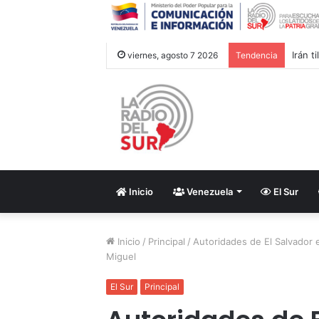
Irán 
viernes, agosto 7 2026
Tendencia
Inicio
Venezuela
El Sur
Inicio
/
Principal
/
Autoridades de El Salvador 
Miguel
El Sur
Principal