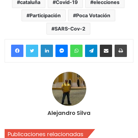
cataluña
Covid-19
elecciones
Participación
Poca Votación
SARS-Cov-2
Facebook
Twitter
LinkedIn
Messenger
WhatsApp
Telegram
Compartir por correo electrónico
Imprim
Alejandro Silva
Publicaciones relacionadas