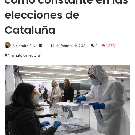
elecciones de
Cataluña
Send
Alejandro Silva
14 de febrero de 2021
0
1.258
an
1 minuto de lectura
email