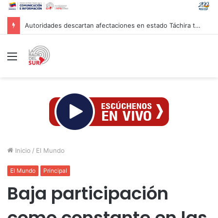
Autoridades descartan afectaciones en estado Táchira tras terremoto de 7,4 en Colombia
Menú
Inicio
/
El Mundo
El Mundo
Principal
Baja participación
como constante en las