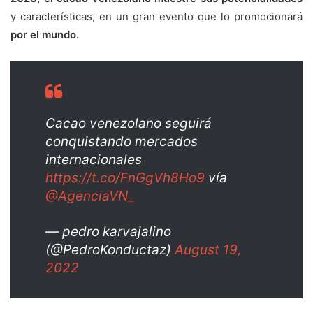
y características, en un gran evento que lo promocionará
por el mundo.
Cacao venezolano seguirá
conquistando mercados
internacionales
https://t.co/FnGgVh8Ho9
vía
@AgenciaVN_
— pedro karvajalino
(@PedroKonductaz)
August 19,
2022