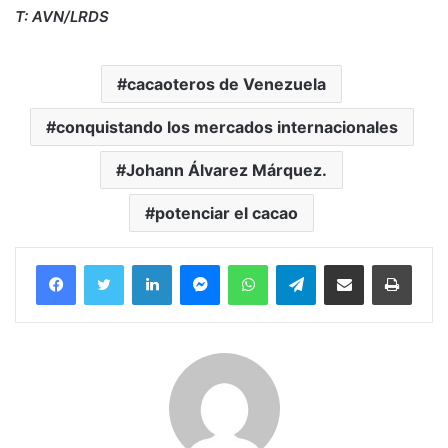
T: AVN/LRDS
cacaoteros de Venezuela
conquistando los mercados internacionales
Johann Álvarez Márquez.
potenciar el cacao
Facebook
Twitter
LinkedIn
Messenger
WhatsApp
Telegram
Compartir por correo electrónico
Imprim