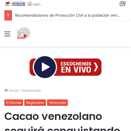
Recomendaciones de Protección Civil a la población venezolana ante fenómeno climatológico «El Niño»
Menú
Inicio
/
Venezuela
El Mundo
Regionales
Venezuela
Cacao venezolano
seguirá conquistando