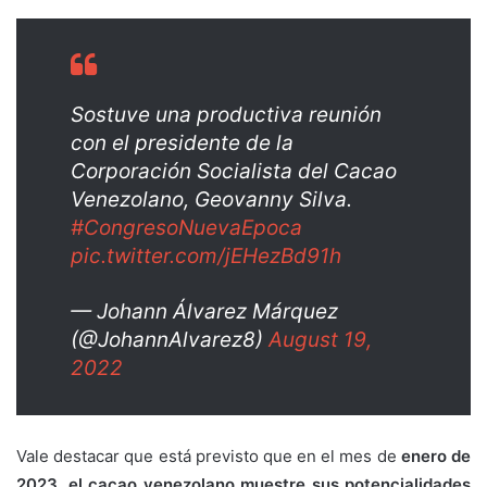
Sostuve una productiva reunión
con el presidente de la
Corporación Socialista del Cacao
Venezolano, Geovanny Silva.
#CongresoNuevaEpoca
pic.twitter.com/jEHezBd91h
— Johann Álvarez Márquez
(@JohannAlvarez8)
August 19,
2022
Vale destacar que está previsto que en el mes de
enero de
2023, el cacao venezolano muestre sus potencialidades