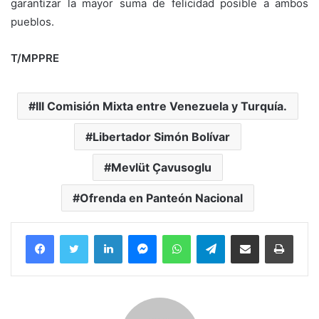
garantizar la mayor suma de felicidad posible a ambos
pueblos.
T/MPPRE
III Comisión Mixta entre Venezuela y Turquía.
Libertador Simón Bolívar
Mevlüt Çavusoglu
Ofrenda en Panteón Nacional
Facebook
Twitter
LinkedIn
Messenger
WhatsApp
Telegram
Compartir por correo electrónico
Imprim