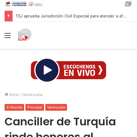
TSJ aprueba Jurisdicción Civil Especial para atender a afectados por sismos en Venezuela
Menú
Inicio
/
Venezuela
El Mundo
Principal
Venezuela
Canciller de Turquía
rinde honores al