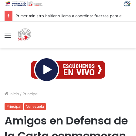
Venezuela y OMS evalúan propuestas para saneamiento del agua y manejo de residuos
Menú
Inicio
/
Principal
Principal
Venezuela
Amigos en Defensa de
la Carta conmemoran