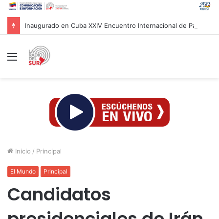
Inaugurado en Cuba XXIV Encuentro Internacional de Partidos Comunistas y Obreros
Menú
Inicio
/
Principal
El Mundo
Principal
Candidatos
presidenciales de Irán