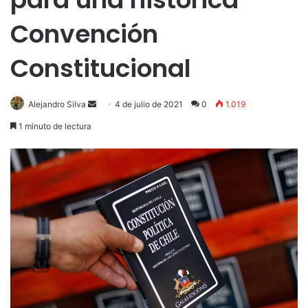
Convención
Constitucional
Send
Alejandro Silva
4 de julio de 2021
0
1.019
an
1 minuto de lectura
email