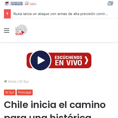
Rusia lanza un ataque con armas de alta precisión contra la industria militar en Kiev
Menú
Inicio
/
El Sur
El Sur
Principal
Chile inicia el camino
para una histórica