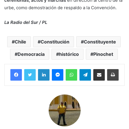
ceremonias, actos y marchas
en dirección al centro de la
urbe, como demostración de respaldo a la Convención.
La Radio del Sur / PL
Chile
Constitución
Constituyente
Democracia
histórico
Pinochet
Facebook
Twitter
LinkedIn
Messenger
WhatsApp
Telegram
Compartir por correo electrónico
Imprim