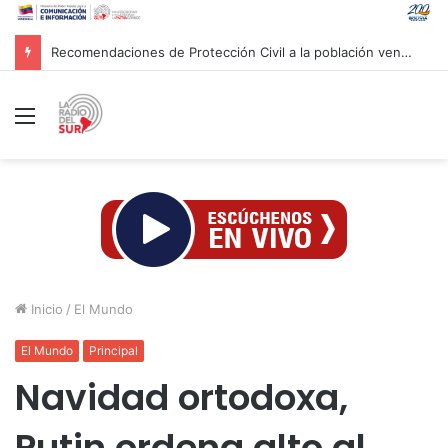
Recomendaciones de Protección Civil a la población venezolana ante fenómeno climatológico «El Niño»
Menú
Inicio
/
El Mundo
El Mundo
Principal
Navidad ortodoxa,
Putin ordena alto al