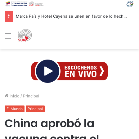
Gobierno venezolano prohíbe exportación de materiales de construcción hasta el 31 de diciembre
Menú
Inicio
/
Principal
El Mundo
Principal
China aprobó la
vacuna contra el