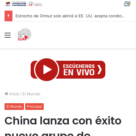
Rusia lanza un ataque con armas de alta precisión contra la industria militar en Kiev
Menú
Inicio
/
El Mundo
El Mundo
Principal
China lanza con éxito
nuevo grupo de