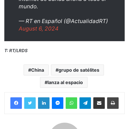
mundo.
— RT en Español (@ActualidadRT)
August 6, 2024
T: RT/LRDS
China
grupo de satélites
lanza al espacio
Facebook
Twitter
LinkedIn
Messenger
WhatsApp
Telegram
Compartir por correo electrónico
Imprim