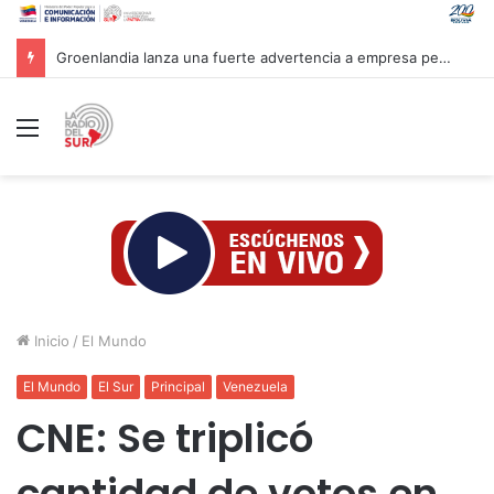
Groenlandia lanza una fuerte advertencia a empresa petrolera vinculada a Trump
Menú
Inicio
/
El Mundo
El Mundo
El Sur
Principal
Venezuela
CNE: Se triplicó
cantidad de votos en