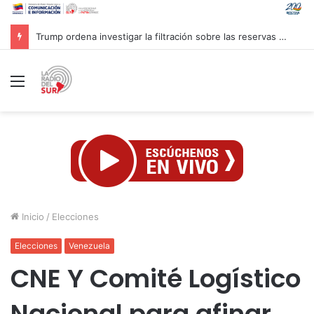
Inaugurado en Cuba XXIV Encuentro Internacional de Partidos Comunistas y Obreros
Menú
Inicio
/
Elecciones
Elecciones
Venezuela
CNE Y Comité Logístico
Nacional para afinar