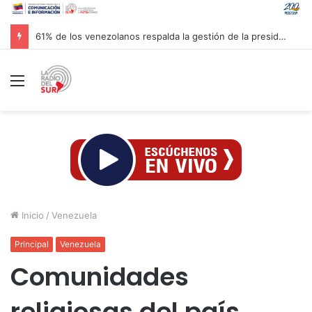
Recomendaciones de Protección Civil a la población venezolana ante fenómeno climatológico «El Niño»
Menú
Inicio
/
Venezuela
Principal
Venezuela
Comunidades
religiosas del país