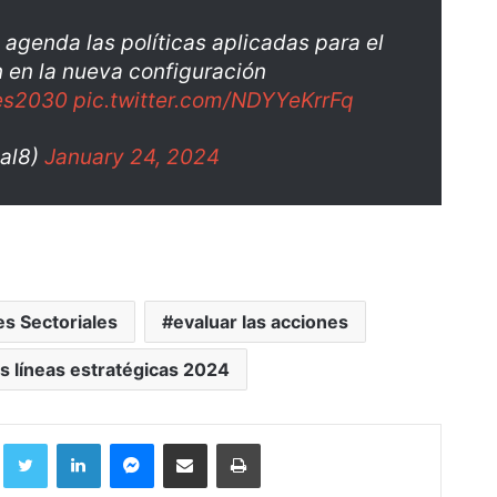
agenda las políticas aplicadas para el
n en la nueva configuración
es2030
pic.twitter.com/NDYYeKrrFq
al8)
January 24, 2024
s Sectoriales
evaluar las acciones
as líneas estratégicas 2024
Facebook
Twitter
LinkedIn
Messenger
Compartir por correo electrónico
Imprimir