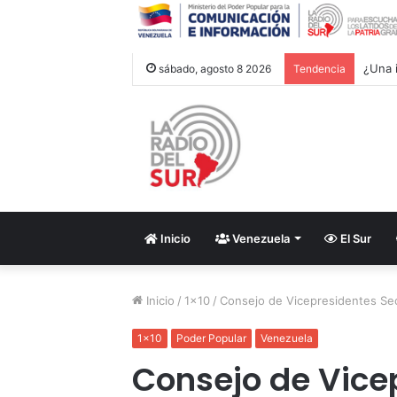
Trump 
sábado, agosto 8 2026
Tendencia
Inicio
Venezuela
El Sur
Inicio
/
1x10
/
Consejo de Vicepresidentes Sect
1x10
Poder Popular
Venezuela
Consejo de Vice