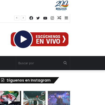
Facebook
Twitter
YouTube
Instagram
Publicación
Barra
al
lateral
azar
Buscar
por
Síguenos en Instagram