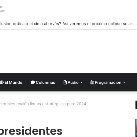
ordena investigar la filtración sobre las reservas de municiones
El Mundo
Columnas
Audio
Programación
oriales evalúa líneas estratégicas para 2024
presidentes