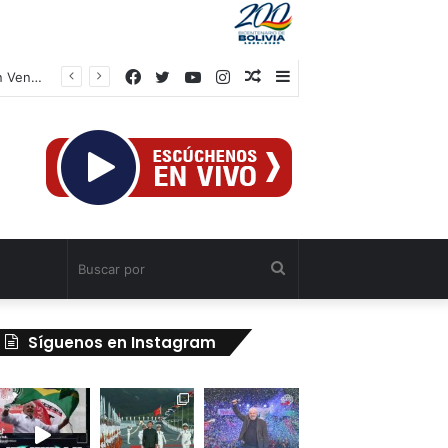
Facebook
Twitter
YouTube
Instagram
Publicación
Barra
TSJ aprueba Jurisdicción Civil Especial para atender a afectados por sismos en Venezuela
al
lateral
azar
Buscar
por
Síguenos en Instagram