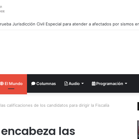
El Mundo
Columnas
Audio
Programación
s calificaciones de los candidatos para dirigir la Fiscalía
 encabeza las