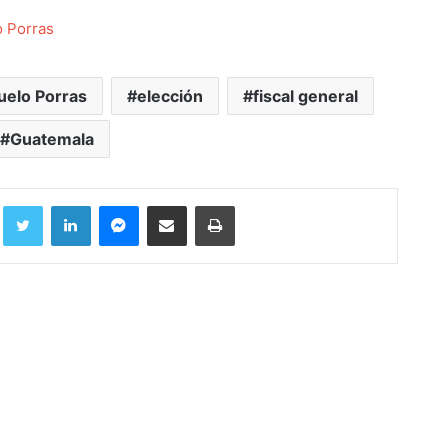
o Porras
elo Porras
elección
fiscal general
Guatemala
Facebook
Twitter
LinkedIn
Messenger
Compartir por correo electrónico
Imprimir