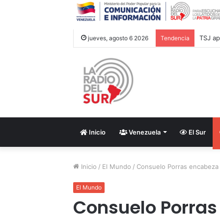
jueves, agosto 6 2026
Tendencia
Inicio
Venezuela
El Sur
Inicio
/
El Mundo
/
Consuelo Porras encabeza la
El Mundo
Consuelo Porras