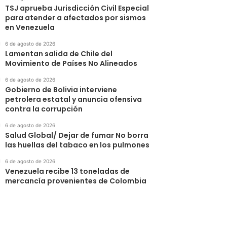
TSJ aprueba Jurisdicción Civil Especial
para atender a afectados por sismos
en Venezuela
6 de agosto de 2026
Lamentan salida de Chile del
Movimiento de Países No Alineados
6 de agosto de 2026
Gobierno de Bolivia interviene
petrolera estatal y anuncia ofensiva
contra la corrupción
6 de agosto de 2026
Salud Global/ Dejar de fumar No borra
las huellas del tabaco en los pulmones
6 de agosto de 2026
Venezuela recibe 13 toneladas de
mercancía provenientes de Colombia