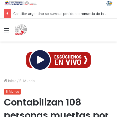
Canciller argentino se suma al pedido de renuncia de la vicepresidenta Villarruel
Menú
Inicio
/
El Mundo
El Mundo
Contabilizan 108
personas muertas por