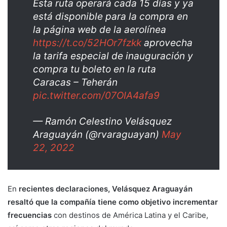
Esta ruta operará cada 15 días y ya
está disponible para la compra en
la página web de la aerolínea
https://t.co/52HOr7fzkk
aprovecha
la tarifa especial de inauguración y
compra tu boleto en la ruta
Caracas – Teherán
pic.twitter.com/07OIA4afa9
— Ramón Celestino Velásquez
Araguayán (@rvaraguayan)
May
22, 2022
En
recientes declaraciones, Velásquez Araguayán
resaltó que la compañía tiene como objetivo incrementar
frecuencias
con destinos de América Latina y el Caribe,