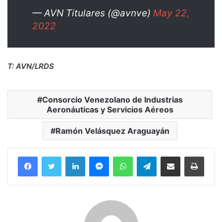
— AVN Titulares (@avnve)
May 22,
2022
T: AVN/LRDS
Consorcio Venezolano de Industrias
Aeronáuticas y Servicios Aéreos
Ramón Velásquez Araguayán
Facebook
Twitter
LinkedIn
Messenger
WhatsApp
Telegram
Compartir por correo electrónico
Imprim