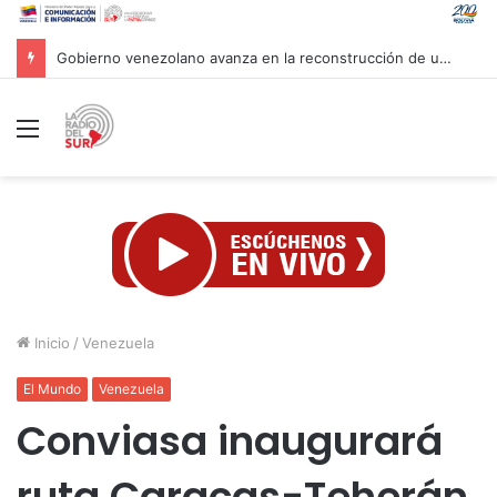
Cuba condecora a brigada que ayudó en labores de rescate en Venezuela
Menú
Inicio
/
Venezuela
El Mundo
Venezuela
Conviasa inaugurará
ruta Caracas-Teherán