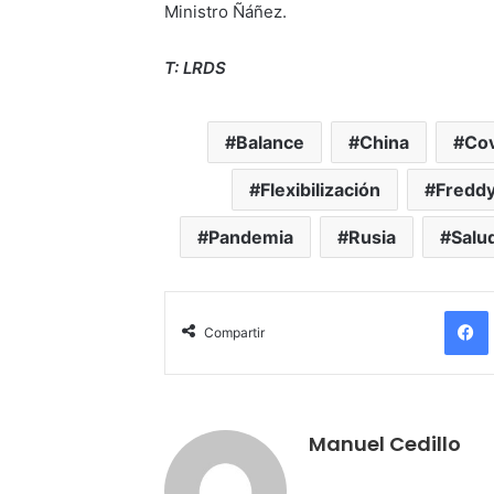
Ministro Ñáñez.
T: LRDS
Balance
China
Co
Flexibilización
Fredd
Pandemia
Rusia
Salu
Compartir
Manuel Cedillo