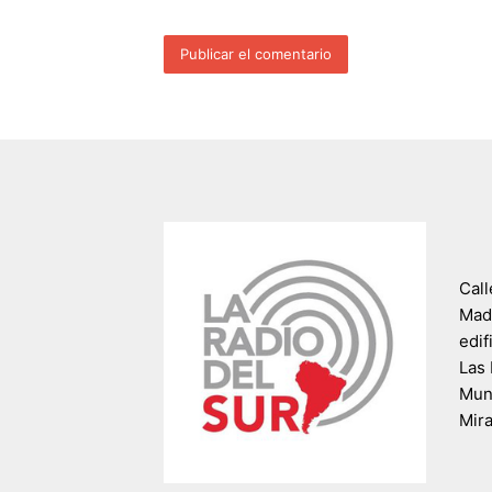
Call
Madr
edif
Las 
Muni
Mir