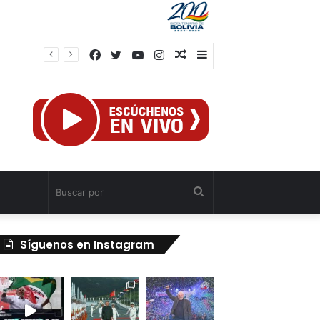
Facebook
Twitter
YouTube
Instagram
Publicación
Barra
rump
al
lateral
azar
Buscar
por
Síguenos en Instagram