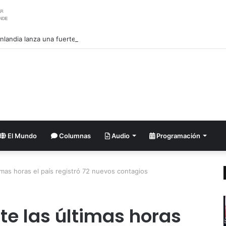
nlandia lanza una fuerte advertencia a empresa petrolera vinculada a T
El Mundo
Columnas
Audio
Programación
imas horas el país registró 72 nuevos contagios
te las últimas horas