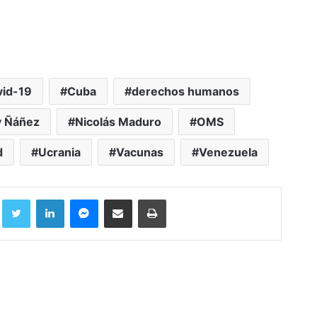
vid-19
Cuba
derechos humanos
y Ñáñez
Nicolás Maduro
OMS
d
Ucrania
Vacunas
Venezuela
Facebook
Twitter
LinkedIn
Messenger
Compartir por correo electrónico
Imprimir