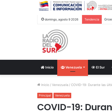
Groe
domingo, agosto 9 2026
Tendencia
Inicio
Venezuela
El Sur
Inicio
/
Venezuela
/
COVID-19: Durante las últ
Principal
Venezuela
COVID-19: Duran