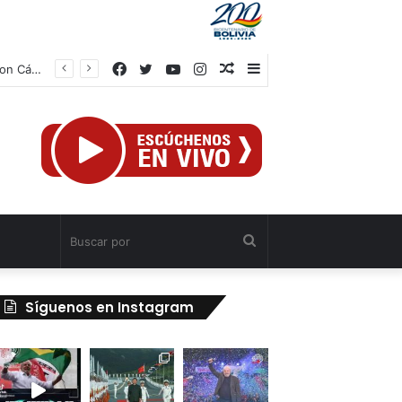
Facebook
Twitter
YouTube
Instagram
Publicación
Barra
Presidenta Delcy Rodríguez evalúa alianzas de inversión en hidrocarburos con Cámara Africana de Energía
al
lateral
azar
Buscar
por
Síguenos en Instagram