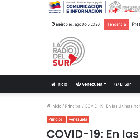
miércoles, agosto 5 2026
Tendencia
Inicio
Venezuela
El Sur
Inicio
/
Principal
/
COVID-19: En las últimas h
Principal
Venezuela
COVID-19: En las