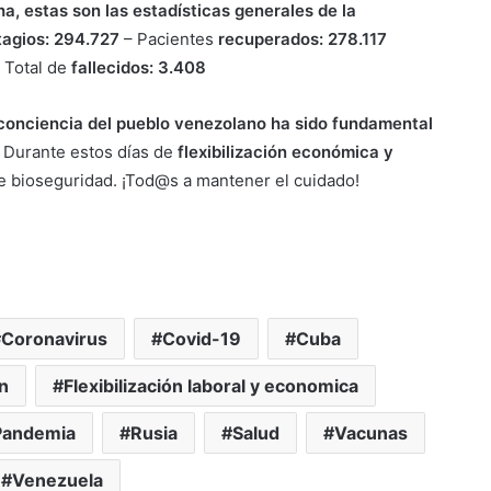
ha, estas son las estadísticas generales de la
tagios: 294.727
– Pacientes
recuperados: 278.117
 Total de
fallecidos: 3.408
conciencia del pueblo venezolano ha sido fundamental
. Durante estos días de
flexibilización económica y
e bioseguridad. ¡Tod@s a mantener el cuidado!
Coronavirus
Covid-19
Cuba
n
Flexibilización laboral y economica
Pandemia
Rusia
Salud
Vacunas
Venezuela