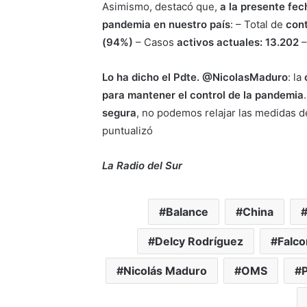
Asimismo, destacó que,
a la presente fec
pandemia en nuestro país
: – Total de
con
(94%)
– Casos
activos actuales: 13.202
–
Lo ha dicho el Pdte. @NicolasMaduro
: la
para mantener el control de la pandemia
segura
, no podemos relajar las medidas d
puntualizó
La Radio del Sur
Balance
China
Delcy Rodríguez
Falco
Nicolás Maduro
OMS