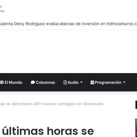
El Mundo
Columnas
Audio
Programación
oras se detectaron 861 nuevos contagios en Venezuela
 últimas horas se