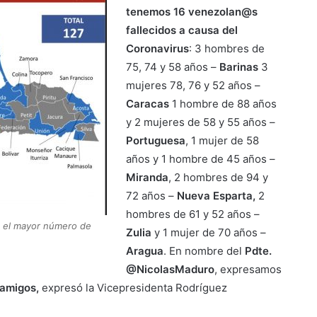
tenemos 16 venezolan@s
fallecidos a causa del
Coronavirus
: 3 hombres de
75, 74 y 58 años –
Barinas
3
mujeres 78, 76 y 52 años –
Caracas
1 hombre de 88 años
y 2 mujeres de 58 y 55 años –
Portuguesa
, 1 mujer de 58
años y 1 hombre de 45 años –
Miranda
, 2 hombres de 94 y
72 años –
Nueva Esparta,
2
hombres de 61 y 52 años –
a el mayor número de
Zulia
y 1 mujer de 70 años –
Aragua
. En nombre del
Pdte.
@NicolasMaduro
, expresamos
 amigos,
expresó la Vicepresidenta Rodríguez