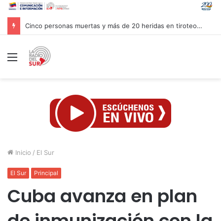
Autoridades venezolanas implementan medidas de ahorro energético ante fenómeno climatológico “Súper Niño”
Menú
Inicio
/
El Sur
El Sur
Principal
Cuba avanza en plan
de inmunización con la