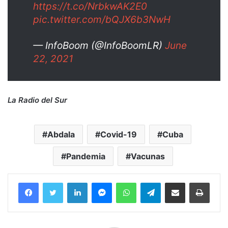
https://t.co/NrbkwAK2E0
pic.twitter.com/bQJX6b3NwH
— InfoBoom (@InfoBoomLR)
June
22, 2021
La Radio del Sur
Abdala
Covid-19
Cuba
Pandemia
Vacunas
Facebook
Twitter
LinkedIn
Messenger
WhatsApp
Telegram
Compartir por correo electrónico
Imprim