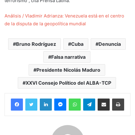
terrorismo”, cita Prensa Latina.
Análisis / Vladimir Adrianza: Venezuela está en el centro
de la disputa de la geopolítica mundial
Bruno Rodríguez
Cuba
Denuncia
Falsa narrativa
Presidente Nicolás Maduro
XXVI Consejo Político del ALBA-TCP
Facebook
Twitter
LinkedIn
Messenger
WhatsApp
Telegram
Compartir por correo electrónico
Imprim