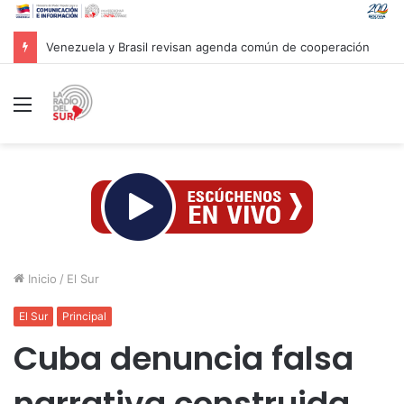
Venezuela y Brasil revisan agenda común de cooperación
Menú
Inicio
/
El Sur
El Sur
Principal
Cuba denuncia falsa
narrativa construida