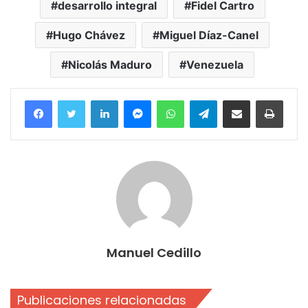
desarrollo integral
Fidel Cartro
Hugo Chávez
Miguel Díaz-Canel
Nicolás Maduro
Venezuela
Facebook
Twitter
LinkedIn
Messenger
WhatsApp
Telegram
Compartir por correo electrónico
Imprim
Manuel Cedillo
Publicaciones relacionadas