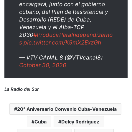
encargará, junto con el gobierno
cubano, del Plan de Resistencia y
Desarrollo (REDE) de Cuba,
Venezuela y el Alba-TCP
2030
#ProducirParaIndependizarno
s
pic.twitter.com/K9mX2ExzGh
— VTV CANAL 8 (@VTVcanal8)
October 30, 2020
La Radio del Sur
20° Aniversario Convenio Cuba-Venezuela
Cuba
Delcy Rodríguez