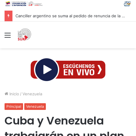
Canciller argentino se suma al pedido de renuncia de la vicepresidenta Villarruel
Menú
Inicio
/
Venezuela
Principal
Venezuela
Cuba y Venezuela
trabajarán en un plan