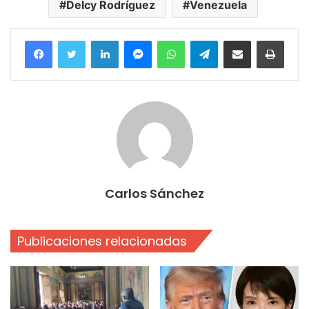
Delcy Rodríguez
Venezuela
Facebook
Twitter
LinkedIn
Messenger
WhatsApp
Telegram
Compartir por correo electrónico
Imprim
Carlos Sánchez
Publicaciones relacionadas