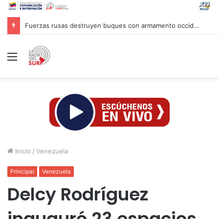
Primer ministro haitiano llama a coordinar fuerzas para enfrentar pandillas
Menú
Inicio
/
Venezuela
Principal
Venezuela
Delcy Rodríguez
inauguró 23 espacios