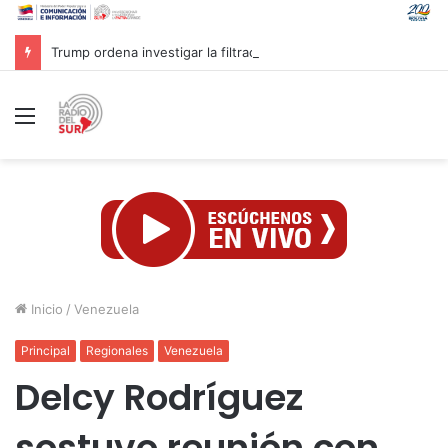
Trump ordena investigar la filtración sobre las reservas de municiones
Menú
Inicio
/
Venezuela
Principal
Regionales
Venezuela
Delcy Rodríguez
sostuvo reunión con