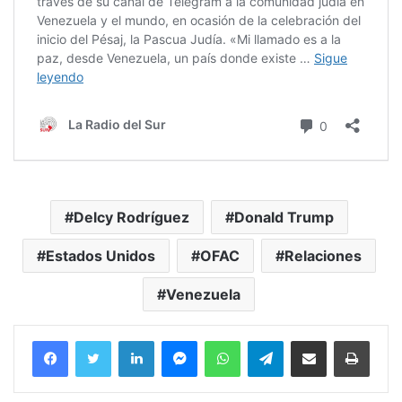
Delcy Rodríguez
Donald Trump
Estados Unidos
OFAC
Relaciones
Venezuela
Facebook
Twitter
LinkedIn
Messenger
WhatsApp
Telegram
Compartir por correo electrónico
Imprim