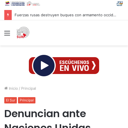
Fuerzas rusas destruyen buques con armamento occidental en el mar Negro
Menú
Inicio
/
Principal
El Sur
Principal
Denuncian ante
Naciones Unidas