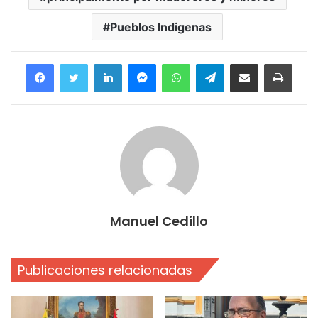
Pueblos Indigenas
Facebook
Twitter
LinkedIn
Messenger
WhatsApp
Telegram
Compartir por correo electrónico
Imprim
Manuel Cedillo
Publicaciones relacionadas