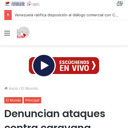
Venezuela ratifica disposición al diálogo comercial con Colombia bajo el principio de soberanía
Menú
Inicio
/
El Mundo
El Mundo
Principal
Denuncian ataques
contra caravana