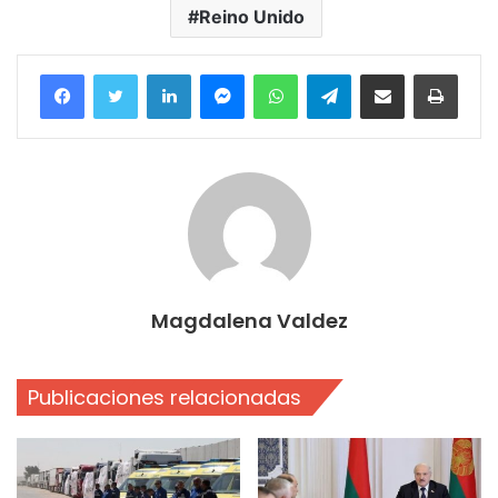
Reino Unido
Facebook
Twitter
LinkedIn
Messenger
WhatsApp
Telegram
Compartir por correo electrónico
Imprim
Magdalena Valdez
Publicaciones relacionadas