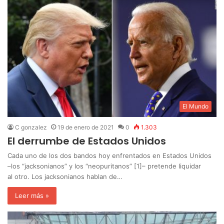
El Mundo
C gonzalez
19 de enero de 2021
0
1.303
El derrumbe de Estados Unidos
Cada uno de los dos bandos hoy enfrentados en Estados Unidos
–los ‎“jacksonianos”‎ y los ‎‎“neopuritanos” [1]– pretende liquidar
al otro. ‎Los jacksonianos hablan de…
Leer más »