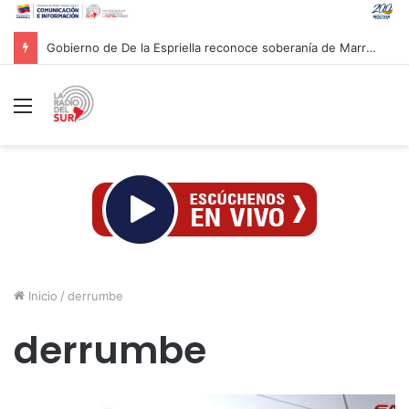
Gobierno de De la Espriella reconoce soberanía de Marruecos sobre Sáhara Occidental
Menú
Inicio
/
derrumbe
derrumbe