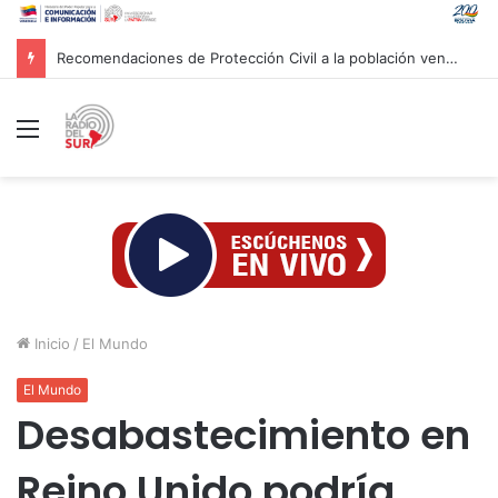
Recomendaciones de Protección Civil a la población venezolana ante fenómeno climatológico «El Niño»
Menú
Inicio
/
El Mundo
El Mundo
Desabastecimiento en
Reino Unido podría