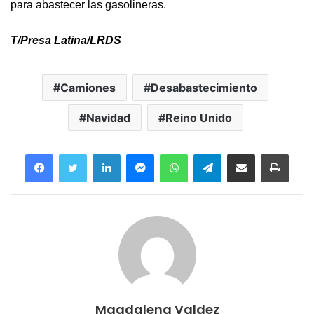
para abastecer las gasolineras.
T/Presa Latina/LRDS
Camiones
Desabastecimiento
Navidad
Reino Unido
Facebook
Twitter
LinkedIn
Messenger
WhatsApp
Telegram
Compartir por correo electrónico
Imprim
Magdalena Valdez