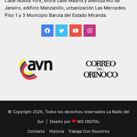
Calle Nueva York, entre calle Madrid y avenida Río de
Janeiro, edificio Manzanillo, urbanización Las Mercedes.
Piso 1 y 3 Municipio Baruta del Estado Miranda.
Facebook
Twitter
YouTube
Instagram
© Copyright 2026, Todos los derechos reservados La Radio del
Sur | Diseño por
WG DIGITAL
Contacto
Historia
Trabaja Con Nosotros