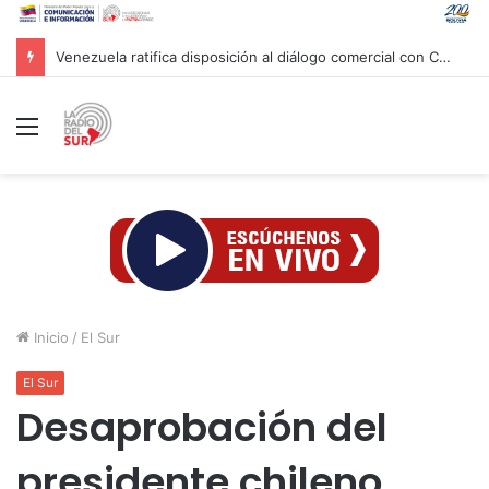
Venezuela ratifica disposición al diálogo comercial con Colombia bajo el principio de soberanía
Menú
Inicio
/
El Sur
El Sur
Desaprobación del
presidente chileno