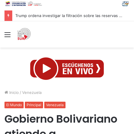
Inaugurado en Cuba XXIV Encuentro Internacional de Partidos Comunistas y Obreros
Menú
Inicio
/
Venezuela
El Mundo
Principal
Venezuela
Gobierno Bolivariano
atiende a