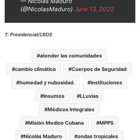
— Nicolás Maduro
(@NicolasMaduro)
June 13, 2022
T: Presidencial/LRDS
atender las comunidades
cambio climático
Cuerpos de Seguridad
humedad y nubosidad.
Instituciones
Insumos
LLuvias
Médicos Integrales
Misión Medico Cubana
MPPS
Nicolás Maduro
ondas tropicales