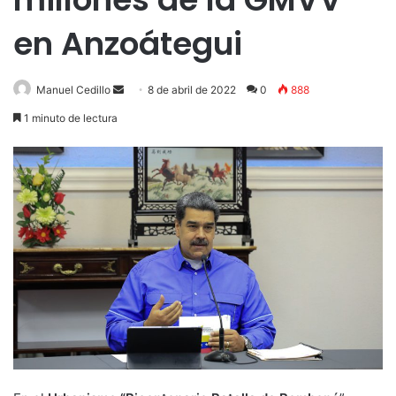
en Anzoátegui
Send
Manuel Cedillo
8 de abril de 2022
0
888
an
1 minuto de lectura
email