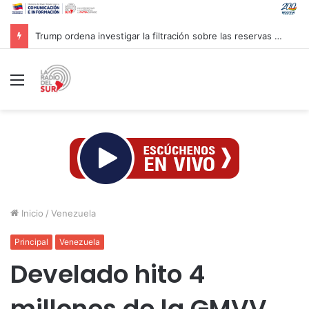
Trump ordena investigar la filtración sobre las reservas de municiones
Menú
Inicio
/
Venezuela
Principal
Venezuela
Develado hito 4
millones de la GMVV