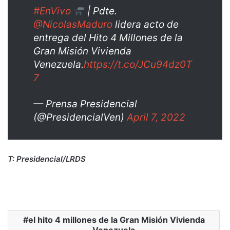
#EnVivo
| Pdte.
@NicolasMaduro
lidera acto de
entrega del Hito 4 Millones de la
Gran Misión Vivienda
Venezuela.
https://t.co/JCu94dz0T
7
— Prensa Presidencial
(@PresidencialVen)
April 7, 2022
T: Presidencial/LRDS
el hito 4 millones de la Gran Misión Vivienda
Venezuela