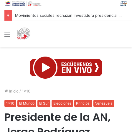
Irán tilda de fantasía palabras de Trump sobre sus recursos
Menú
Inicio
/
1x10
1x10
El Mundo
El Sur
Elecciones
Principal
Venezuela
Presidente de la AN,
Jorge Rodríguez