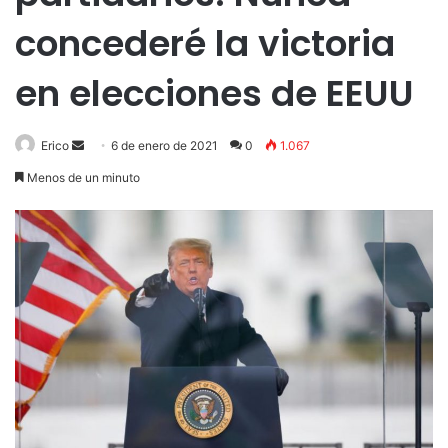
concederé la victoria
en elecciones de EEUU
Send
Erico
6 de enero de 2021
0
1.067
an
Menos de un minuto
email