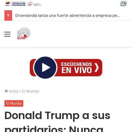
Groenlandia lanza una fuerte advertencia a empresa petrolera vinculada a Trump
Menú
Inicio
/
El Mundo
El Mundo
Donald Trump a sus
partidarios: Nunca