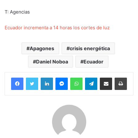
T: Agencias
Ecuador incrementa a 14 horas los cortes de luz
Apagones
crisis energética
Daniel Noboa
Ecuador
Facebook
Twitter
LinkedIn
Messenger
WhatsApp
Telegram
Compartir por correo electrónico
Imprim