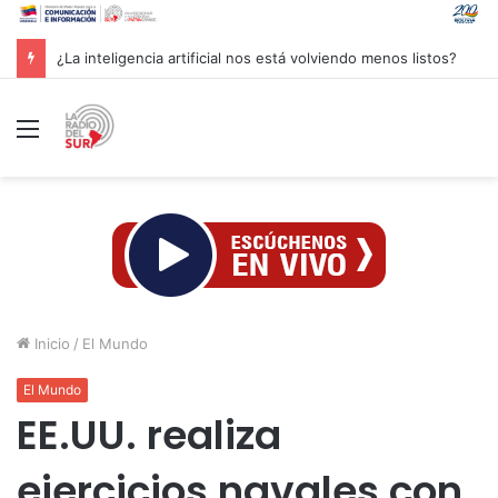
Groenlandia lanza una fuerte advertencia a empresa petrolera vinculada a Trump
Menú
Inicio
/
El Mundo
El Mundo
EE.UU. realiza
ejercicios navales con