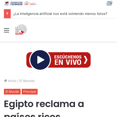
Groenlandia lanza una fuerte advertencia a empresa petrolera vinculada a Trump
Menú
Inicio
/
El Mundo
El Mundo
Principal
Egipto reclama a
países ricos