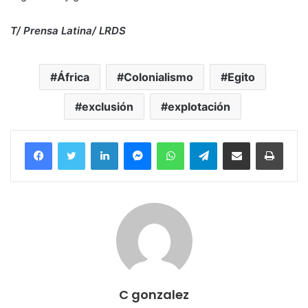
T/ Prensa Latina/ LRDS
África
Colonialismo
Egito
exclusión
explotación
Facebook
Twitter
LinkedIn
Messenger
WhatsApp
Telegram
Compartir por correo electrónico
Imprim
C gonzalez