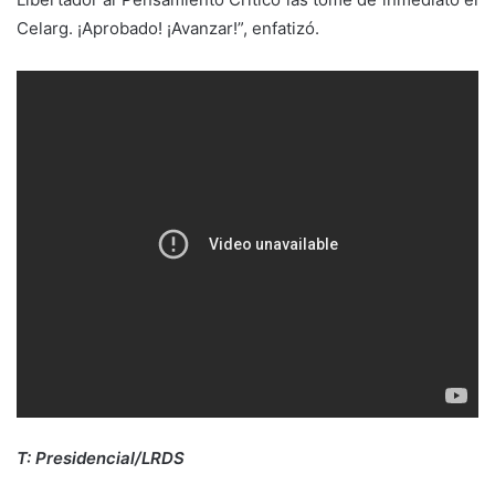
Celarg. ¡Aprobado! ¡Avanzar!”, enfatizó.
T: Presidencial/LRDS