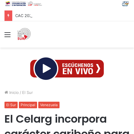
CAC 2026: Venezolano Ricardo Montes de Oca conquista Oro en salto con pértiga
Menú
Inicio
/
El Sur
El Sur
Principal
Venezuela
El Celarg incorpora
carácter caribeño para